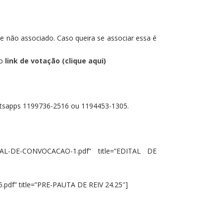
de não associado. Caso queira se associar essa é
aproveite!
do
link de votação (clique aqui)
hatsapps 1199736-2516 ou 1194453-1305.
DITAL-DE-CONVOCACAO-1.pdf” title=”EDITAL DE
.pdf” title=”PRE-PAUTA DE REIV 24.25″]