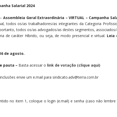
nha Salarial 2024
–
Assembleia Geral Extraordinária – VIRTUAL – Campanha Sala
ual, todos os/as trabalhadores/as integrantes da Categoria Profiss
, portanto, todos os/as advogados/as destes segmentos, associados/
ia de caráter Híbrido, ou seja, de modo presencial e virtual.
Leia 
16 de agosto.
de pauta –
Basta acessar o
link de votação (clique aqui)
inclusões envie um e.mail para sindicato.adv@terra.com.br
contido no item 1, coloque o login (e.mail) e senha (caso não lembr