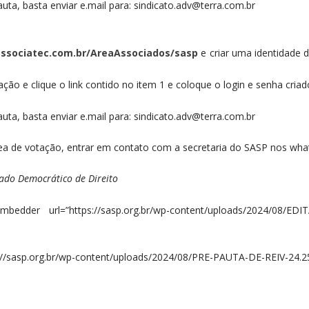
auta, basta enviar e.mail para: sindicato.adv@terra.com.br
associatec.com.br/AreaAssociados/sasp
e criar uma identidade 
portunidade, 
o link contido no item 1 e coloque o login e senha cria
auta, basta enviar e.mail para: sindicato.adv@terra.com.br
rea de votação, entrar em contato com a secretaria do SASP nos w
ado Democrático de Direito
mbedder url=”https://sasp.org.br/wp-content/uploads/2024/08/E
://sasp.org.br/wp-content/uploads/2024/08/PRE-PAUTA-DE-REIV-24.25