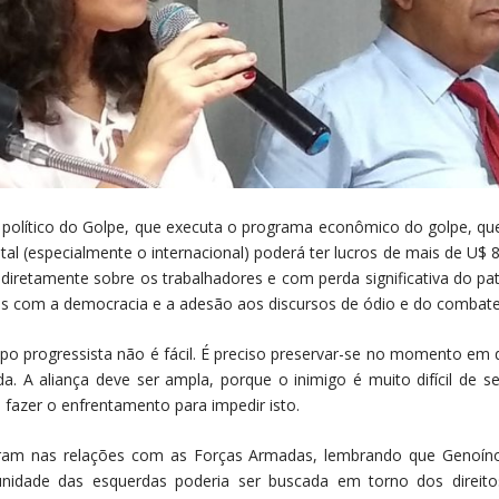
 político do Golpe, que executa o programa econômico do golpe, q
tal (especialmente o internacional) poderá ter lucros de mais de U$ 8
iretamente sobre os trabalhadores e com perda significativa do pat
sas com a democracia e a adesão aos discursos de ódio e do combate
o progressista não é fácil. É preciso preservar-se no momento em 
 A aliança deve ser ampla, porque o inimigo é muito difícil de 
 fazer o enfrentamento para impedir isto.
aram nas relações com as Forças Armadas, lembrando que Genoíno
idade das esquerdas poderia ser buscada em torno dos direitos