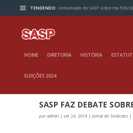
TENDENDO:
comunicado do SASP sobre mp 936/2
HOME
DIRETORIA
HISTÓRIA
ESTATU
ELEIÇÕES 2024
SASP FAZ DEBATE SOBR
por
admin
|
set 24, 2019
|
Jornal do Sindicato
|