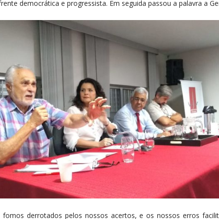
frente democrática e progressista. Em seguida passou a palavra a Ge
fomos derrotados pelos nossos acertos, e os nossos erros facilit