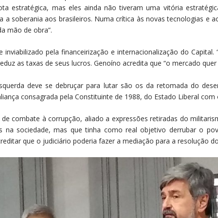
ta estratégica, mas eles ainda não tiveram uma vitória estratégica
lva a soberania aos brasileiros. Numa crítica às novas tecnologias e
da mão de obra”.
inviabilizado pela financeirização e internacionalização do Capital
 reduz as taxas de seus lucros. Genoíno acredita que “o mercado quer 
squerda deve se debruçar para lutar são os da retomada do desen
ança consagrada pela Constituinte de 1988, do Estado Liberal com o 
 de combate à corrupção, aliado a expressões retiradas do militari
 na sociedade, mas que tinha como real objetivo derrubar o pov
reditar que o judiciário poderia fazer a mediação para a resolução d